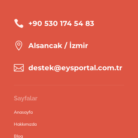

+90 530 174 54 83

Alsancak / İzmir

destek@eysportal.com.tr
Sayfalar
Anasayfa
Hakkımızda
Blog