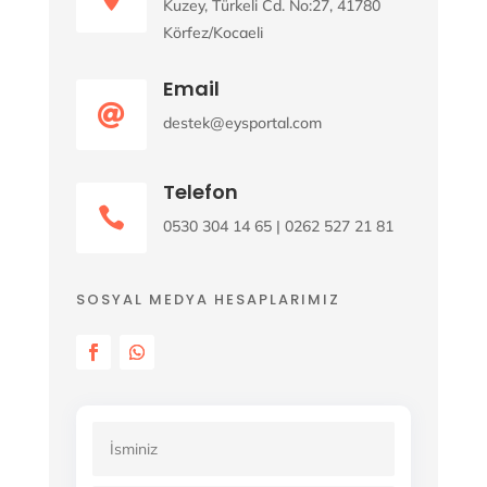
Kuzey, Türkeli Cd. No:27, 41780
Körfez/Kocaeli
Email

destek@eysportal.com
Telefon

0530 304 14 65 | 0262 527 21 81
SOSYAL MEDYA HESAPLARIMIZ